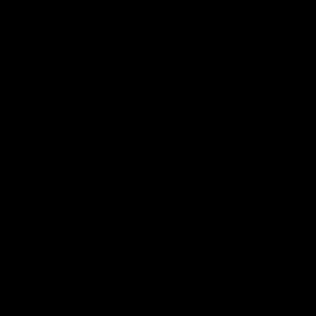
Mitspielerinfo: Kevin Föll (2025/26)