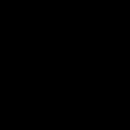
1
2
6
9
28
3
2
5
10
2