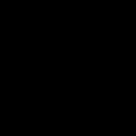
0
3
7
6
54