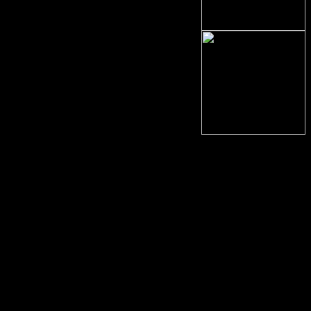
Diff
Td
Fal
Pkt
PlST
0
3
5
12
42