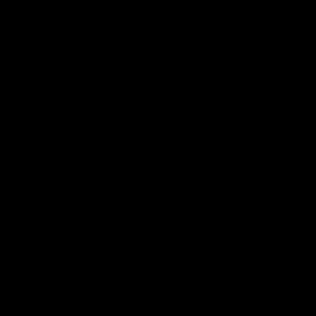
2
2
5
11
15
0
0