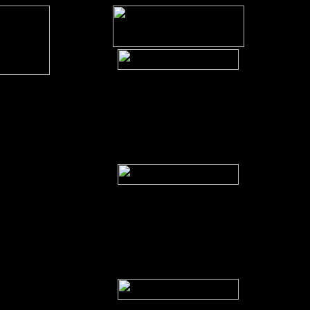
CHAMPIONS-CUP
UTEBA-POKAL
TIPPRUNDEN
LIVE-SCORING
TERMINE
TEILNEHMER
DIE LIGEN
KONZEPT
CHARTA
REGELWERK
MITSPIELEN
FAQ
3-JAHRESWERTUNG