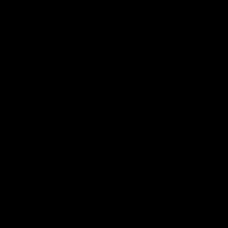
.Spieltag
1
.Spieltag
0