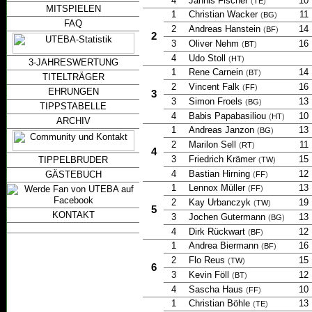
4
Jannis Fischer
10
(
TE
)
MITSPIELEN
1
Christian Wacker
11
(
BG
)
FAQ
2
Andreas Hanstein
14
(
BF
)
2
3
Oliver Nehm
16
(
BT
)
4
Udo Stoll
(
HT
)
3-JAHRESWERTUNG
1
Rene Carnein
14
(
BT
)
TITELTRÄGER
2
Vincent Falk
16
(
FF
)
EHRUNGEN
3
3
Simon Froels
13
(
BG
)
TIPPSTABELLE
4
Babis Papabasiliou
10
(
HT
)
ARCHIV
1
Andreas Janzon
13
(
BG
)
2
Marilon Sell
11
(
RT
)
4
3
Friedrich Krämer
15
TIPPELBRUDER
(
TW
)
4
Bastian Hirning
12
GÄSTEBUCH
(
FF
)
1
Lennox Müller
13
(
FF
)
2
Kay Urbanczyk
19
(
TW
)
5
KONTAKT
3
Jochen Gutermann
13
(
BG
)
4
Dirk Rückwart
12
(
BF
)
1
Andrea Biermann
16
(
BF
)
2
Flo Reus
15
(
TW
)
6
3
Kevin Föll
12
(
BT
)
4
Sascha Haus
10
(
FF
)
1
Christian Böhle
13
(
TE
)