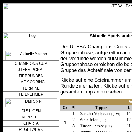
Aktuelle Spielständ
Der UTEBA-Champions-Cup start
Gruppenphase, aufgeteilt in ach
der Vorrunde werden aufsummie
CHAMPIONS-CUP
Gruppenphase erreichen die beid
Gruppe das Achtelfinale von de
UTEBA-POKAL
TIPPRUNDEN
Klicke auf eine Spielnummer um e
LIVE-SCORING
Runde zu erhalten. Klicke auf e
TERMINE
gesamten Tipps einzusehen.
TEILNEHMER
V
Gr
Pl
Tipper
1
DIE LIGEN
1
Sascha Voglgsang
14
(
TW
)
KONZEPT
2
Amir Jafari
12
(
HT
)
1
CHARTA
3
Jürgen Lemke
11
(
RT
)
REGELWERK