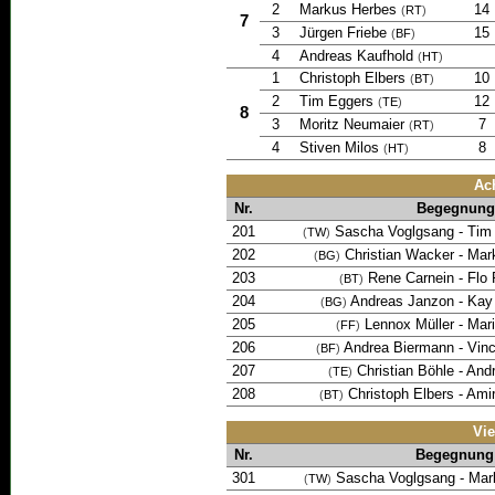
2
Markus Herbes
14
(
RT
)
7
3
Jürgen Friebe
15
(
BF
)
4
Andreas Kaufhold
(
HT
)
1
Christoph Elbers
10
(
BT
)
2
Tim Eggers
12
(
TE
)
8
3
Moritz Neumaier
7
(
RT
)
4
Stiven Milos
8
(
HT
)
Ach
Nr.
Begegnung
201
Sascha Voglgsang
-
Tim
(
TW
)
202
Christian Wacker
-
Mar
(
BG
)
203
Rene Carnein
-
Flo
(
BT
)
204
Andreas Janzon
-
Kay
(
BG
)
205
Lennox Müller
-
Mari
(
FF
)
206
Andrea Biermann
-
Vinc
(
BF
)
207
Christian Böhle
-
Andr
(
TE
)
208
Christoph Elbers
-
Amir
(
BT
)
Vie
Nr.
Begegnung
301
Sascha Voglgsang
-
Mar
(
TW
)