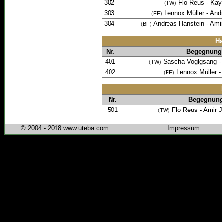
302
Flo Reus
-
Kay
(
TW
)
303
Lennox Müller
-
And
(
FF
)
304
Andreas Hanstein
-
Amir
(
BF
)
Ha
Nr.
Begegnung
401
Sascha Voglgsang
(
TW
)
402
Lennox Müller
-
(
FF
)
Nr.
Begegnun
501
Flo Reus
-
Amir J
(
TW
)
© 2004 - 2018 www.uteba.com
Impressum