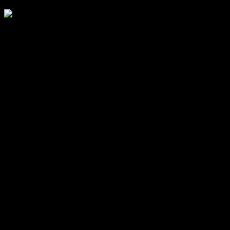
© 2004 - 2018 www.uteba.com
Impressum