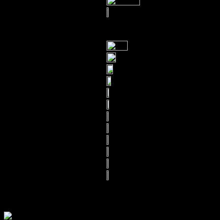
2-Tore Differenz:
24
(30.0 %)
> 2-Tore Differenz:
2
(2.5 %)
Ergebnistipps
Tipps auf 2:1
19
(23.8 %)
Tipps auf 1:1
13
(16.3 %)
Tipps auf 2:0
10
(12.5 %)
Tipps auf 1:2
9
(11.3 %)
Tipps auf 0:2
6
(7.5 %)
Tipps auf 2:2
6
(7.5 %)
Tipps auf 3:1
5
(6.3 %)
Tipps auf 0:1
4
(5.0 %)
Tipps auf 1:3
3
(3.8 %)
Tipps auf 1:0
3
(3.8 %)
Tipps auf 0:3
1
(1.3 %)
Tipps auf 3:0
1
(1.3 %)
Es wurden insgesamt
12
ver