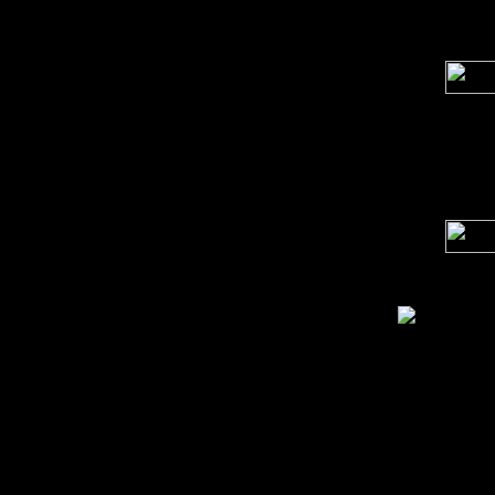
3-J
T
T
T
Mitspielerinfo: M
Profil
Tipps
Tippübersicht
Saisontipps