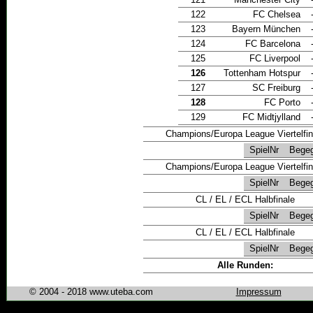
122
FC Chelsea
123
Bayern München
124
FC Barcelona
125
FC Liverpool
126
Tottenham Hotspur
127
SC Freiburg
128
FC Porto
129
FC Midtjylland
Champions/Europa League Viertelfin
SpielNr
Bege
Champions/Europa League Viertelfin
SpielNr
Bege
CL / EL / ECL Halbfinale
SpielNr
Bege
CL / EL / ECL Halbfinale
SpielNr
Bege
Alle Runden:
© 2004 - 2018 www.uteba.com
Impressum