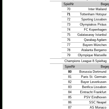
SpielNr
Bege
70
Inter Mailand
71
Tottenham Hotspur
72
Sporting Lissabon
73
Olympiakos Piräus
74
FC Kopenhagen
75
Galatasaray Istanbul
76
Qarabag Agdam
77
Bayern München
78
Atalanta Bergamo
79
Olympique Marseille
Champions League 8.Spieltag
SpielNr
Bege
80
Borussia Dortmund
81
Paris St. Germain
82
Bayer Leverkusen
83
Benfica Lissabon
84
Eintracht Frankfurt
85
PSV Eindhoven
86
SSC Neapel
87
AS Monaco