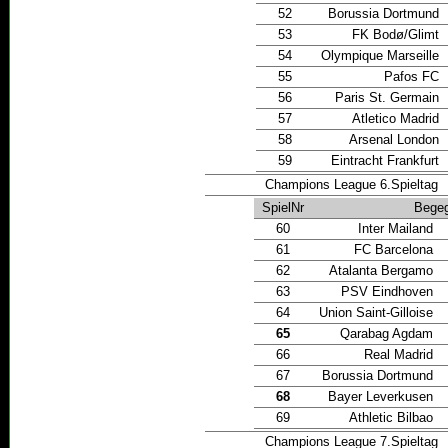
52
Borussia Dortmund
53
FK Bodø/Glimt
54
Olympique Marseille
55
Pafos FC
56
Paris St. Germain
57
Atletico Madrid
58
Arsenal London
59
Eintracht Frankfurt
Champions League 6.Spieltag
SpielNr
Bege
60
Inter Mailand
61
FC Barcelona
62
Atalanta Bergamo
63
PSV Eindhoven
64
Union Saint-Gilloise
65
Qarabag Agdam
66
Real Madrid
67
Borussia Dortmund
68
Bayer Leverkusen
69
Athletic Bilbao
Champions League 7.Spieltag