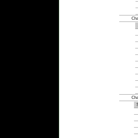
Cha
Cha