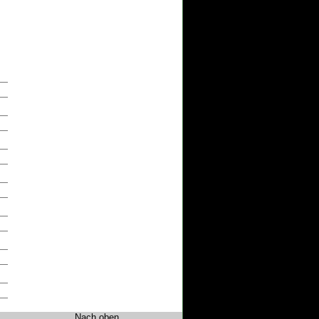
Nach oben