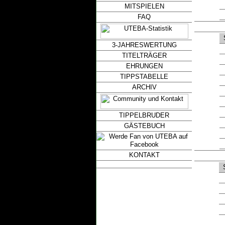
MITSPIELEN
FAQ
3-JAHRESWERTUNG
TITELTRÄGER
EHRUNGEN
TIPPSTABELLE
ARCHIV
TIPPELBRUDER
GÄSTEBUCH
KONTAKT