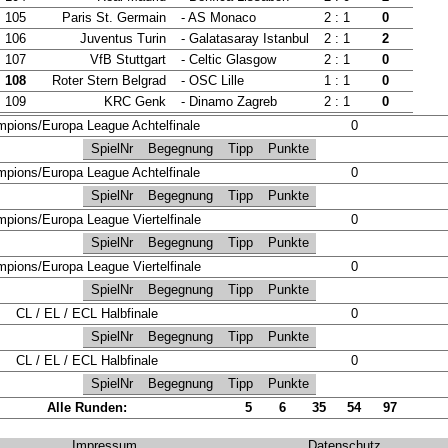
105
Paris St. Germain
-
AS Monaco
2 : 1
0
106
Juventus Turin
-
Galatasaray Istanbul
2 : 1
2
107
VfB Stuttgart
-
Celtic Glasgow
2 : 1
0
108
Roter Stern Belgrad
-
OSC Lille
1 : 1
0
109
KRC Genk
-
Dinamo Zagreb
2 : 1
0
pions/Europa League Achtelfinale
0
SpielNr
Begegnung
Tipp
Punkte
pions/Europa League Achtelfinale
0
SpielNr
Begegnung
Tipp
Punkte
pions/Europa League Viertelfinale
0
SpielNr
Begegnung
Tipp
Punkte
pions/Europa League Viertelfinale
0
SpielNr
Begegnung
Tipp
Punkte
CL / EL / ECL Halbfinale
0
SpielNr
Begegnung
Tipp
Punkte
CL / EL / ECL Halbfinale
0
SpielNr
Begegnung
Tipp
Punkte
Alle Runden:
5
6
35
54
97
Impressum
Datenschutz