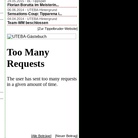
24.05.2015 - BL-Tippspiel
Florian Borutta im Meisterin...
06.06.2014 - UTEBA-Hintergrund
Sensations-Coup: Tipparena i...
04.04.2014 - UTEBA-Hintergrund
Team-WM beschlossen
[
Zur Tippelbruder-Website
]
[
Alle Beiträge
] [
Neuer Beitrag
]