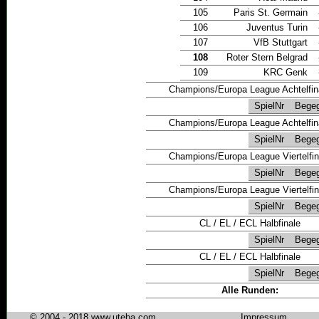
105
Paris St. Germain
106
Juventus Turin
107
VfB Stuttgart
108
Roter Stern Belgrad
109
KRC Genk
Champions/Europa League Achtelfin
SpielNr
Bege
Champions/Europa League Achtelfin
SpielNr
Bege
Champions/Europa League Viertelfin
SpielNr
Bege
Champions/Europa League Viertelfin
SpielNr
Bege
CL / EL / ECL Halbfinale
SpielNr
Bege
CL / EL / ECL Halbfinale
SpielNr
Bege
Alle Runden:
© 2004 - 2018 www.uteba.com
Impressum