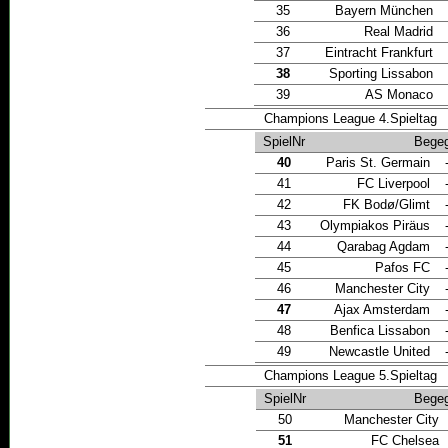
35
Bayern München
36
Real Madrid
37
Eintracht Frankfurt
38
Sporting Lissabon
39
AS Monaco
Champions League 4.Spieltag
SpielNr
Bege
40
Paris St. Germain
41
FC Liverpool
42
FK Bodø/Glimt
43
Olympiakos Piräus
44
Qarabag Agdam
45
Pafos FC
46
Manchester City
47
Ajax Amsterdam
48
Benfica Lissabon
49
Newcastle United
Champions League 5.Spieltag
SpielNr
Bege
50
Manchester City
51
FC Chelsea