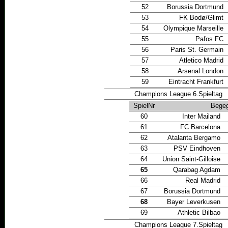
52
Borussia Dortmund
53
FK Bodø/Glimt
54
Olympique Marseille
55
Pafos FC
56
Paris St. Germain
57
Atletico Madrid
58
Arsenal London
59
Eintracht Frankfurt
Champions League 6.Spieltag
SpielNr
Bege
60
Inter Mailand
61
FC Barcelona
62
Atalanta Bergamo
63
PSV Eindhoven
64
Union Saint-Gilloise
65
Qarabag Agdam
66
Real Madrid
67
Borussia Dortmund
68
Bayer Leverkusen
69
Athletic Bilbao
Champions League 7.Spieltag