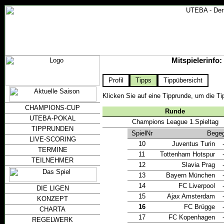
Mitspielerinfo:
Profil
Tipps
Tippübersicht
Klicken Sie auf eine Tipprunde, um die T
CHAMPIONS-CUP
Runde
UTEBA-POKAL
Champions League 1.Spieltag
TIPPRUNDEN
SpielNr
Bege
LIVE-SCORING
10
Juventus Turin
TERMINE
11
Tottenham Hotspur
TEILNEHMER
12
Slavia Prag
13
Bayern München
14
FC Liverpool
DIE LIGEN
15
Ajax Amsterdam
KONZEPT
16
FC Brügge
CHARTA
17
FC Kopenhagen
REGELWERK