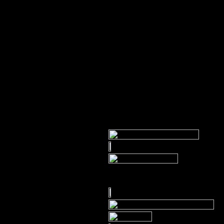
Auf dieser Seite erhältst du
abgegeben Tipps. Außerdem 
die festgelegten Tippbegren
Bisher abgegebene Tipps:
1
Tipptendenzen
Heimsiege:
59
(49.2 %)
Remis:
10
(8.3 %)
Auswärtssiege:
51
(42.5 %)
Tippdifferenzen
Remis:
10
(8.3 %)
1-Tor Differenz:
63
(52.5 %)
2-Tore Differenz:
41
(34.2 %)