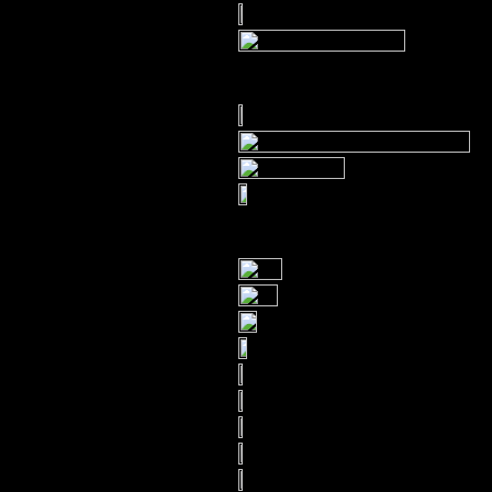
Remis:
0
(0.0 %)
Auswärtssiege:
66
(44.6 %)
Tippdifferenzen
Remis:
0
(0.0 %)
1-Tor Differenz:
79
(53.4 %)
2-Tore Differenz:
54
(36.5 %)
> 2-Tore Differenz:
15
(10.1 %)
Ergebnistipps
Tipps auf 2:1
34
(23.0 %)
Tipps auf 1:2
33
(22.3 %)
Tipps auf 2:0
22
(14.9 %)
Tipps auf 0:2
15
(10.1 %)
Tipps auf 3:1
11
(7.4 %)
Tipps auf 3:0
7
(4.7 %)
Tipps auf 0:1
6
(4.1 %)
Tipps auf 1:3
6
(4.1 %)
Tipps auf 1:0
5
(3.4 %)