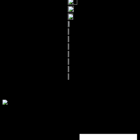
Tipps auf 0:2
25
(19.5 %)
Tipps auf 1:2
20
(15.6 %)
Tipps auf 1:1
19
(14.8 %)
Tipps auf 2:0
10
(7.8 %)
Tipps auf 0:3
7
(5.5 %)
Tipps auf 1:0
5
(3.9 %)
Tipps auf 0:1
4
(3.1 %)
Tipps auf 3:0
3
(2.3 %)
Tipps auf 4:0
2
(1.6 %)
Tipps auf 3:1
2
(1.6 %)
Tipps auf 1:3
2
(1.6 %)
Es wurden insgesamt
12
ver
Login: