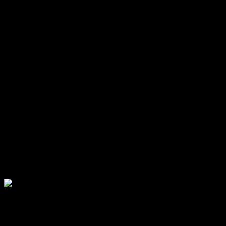
04.04.2014 - UTEBA-Hinte
Team-WM beschlossen