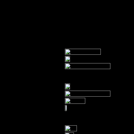
die festgelegten Tippbegren
Bisher abgegebene Tipps:
1
Tipptendenzen
Heimsiege:
51
(39.8 %)
Remis:
19
(14.8 %)
Auswärtssiege:
58
(45.3 %)
Tippdifferenzen
Remis:
19
(14.8 %)
1-Tor Differenz:
58
(45.3 %)
2-Tore Differenz:
39
(30.5 %)
> 2-Tore Differenz:
12
(9.4 %)
Ergebnistipps
Tipps auf 2:1
29
(22.7 %)