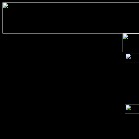
CH
U
L