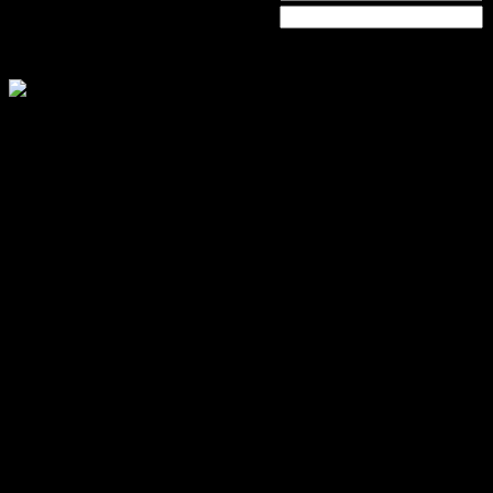
Passwort:
[
Passwort vergessen?
]
Keine aktuellen Termine
[
Tippru
Champions-Cup: Ergebnis
UTEBA-Pokal: Ergebniss